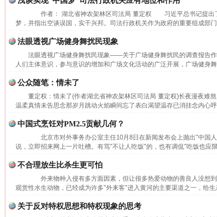
浅谈实现“中国梦”司法行政机关应有地位和作用
作者： 湖北省神农架林区司法局 董定权 习近平总书记提出
梦，并指出空谈误国，实干兴邦。司法行政机关作为政府的重要组成部门，
法眼透视广场健身舞扰民现象
法眼透视广场健身舞扰民现象——关于广场健身舞扰民的调查报告
人们主体意识，参与意识的增加和广场文化活动的广泛开展，广场健身舞正
公众随笔：情未了
董定权：情未了(作者湖北省神农架林区司法局 董定权)长夜漫夜难
温柔真情未告思念那岁月跳动火焰瞬间忘了表白渴望温存已消挂念内心呼唤
中国式烹饪对PM2.5贡献几何？
北京市对外事务办公室主任10月8日在新闻发布会上抛出"中国人的
说，立即招来网上一片吐槽。有骂"不让人吃饭"的，也有调侃"吃饭也应限
不合理放生比杀生更可怕
外来物种入侵有多方面因素，但让很多热爱动物的善良人没想到
观赏性水生动物，已经成为许多"外来客"进入黄河的主要渠道之一，给生态
网上购药对药下症？
关于反对特权思想和特权现象的思考