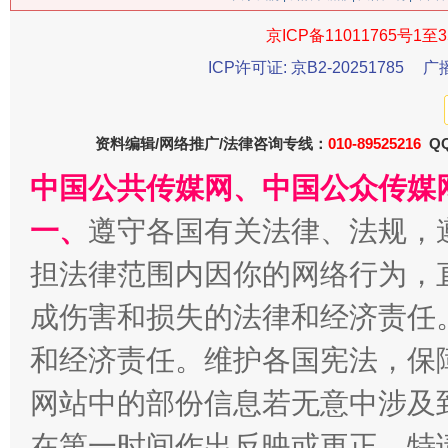
京ICP备11011765号1至3
今
在谋一域中谋全局
ICP许可证: 京B2-20251785
广
资料编辑/网络推广/法律咨询专线：
010-89525216
QQ
中国公共传媒网、中国公众传媒
一、
遵守各国有关法律、法规，
担法律范围内因你的网络行为，
习近平的博鳌关键词
成伤害和损失的法律和经济责任
魏明亮
和经济责任。维护各国宪法，保
网站中的部份信息若无意中涉及
在第一时间作出反映或更正。特