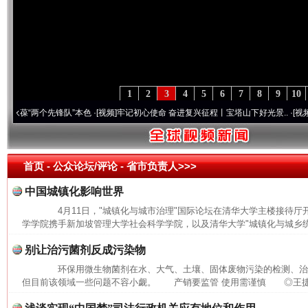
1
2
3
4
5
6
7
8
9
10
“两个先锋队”本色
·[视频]
牢记初心使命 奋进复兴征程丨宝塔山下好光景..
·[视频]
因党而
首页
- 公众论坛/评论 -
省市负责人>>>
中国城镇化影响世界
4月11日，"城镇化与城市治理"国际论坛在清华大学主楼接待厅
学学院携手新加坡管理大学社会科学学院，以及清华大学"城镇化与城乡统筹
别让治污菌剂反成污染物
环保用微生物菌剂在水、大气、土壤、固体废物污染的检测、治
但目前该领域一些问题不容小觑。 产销要监管 使用需谨慎 ◎王捷 