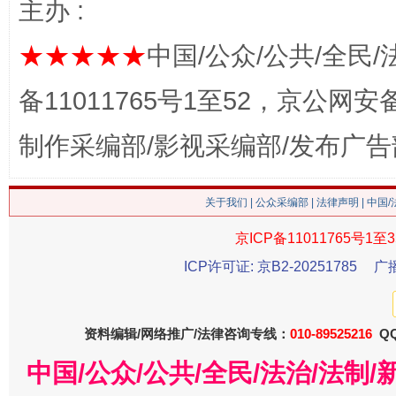
主办 :
★★★★★
中国/公众/公共/全民/
备11011765号1至52，京公网安备：
这是一记警钟！
谢
制作采编部/影视采编部/发布广告
关于我们
|
公众采编部
|
法律声明
| 中国
京ICP备11011765号1至3
ICP许可证: 京B2-20251785
广
资料编辑/网络推广/法律咨询专线：
010-89525216
QQ
中国/公众/公共/全民/法治/法
今
在谋一域中谋全局