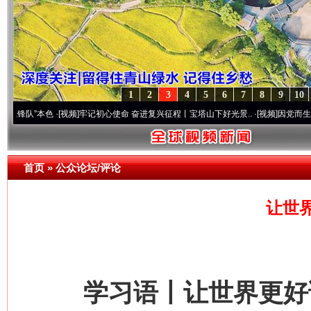
1
2
3
4
5
6
7
8
9
10
”本色
·[视频]
牢记初心使命 奋进复兴征程丨宝塔山下好光景..
·[视频]
因党而生 为党而战
首页
»
公众论坛/评论
让世
学习语丨让世界更好