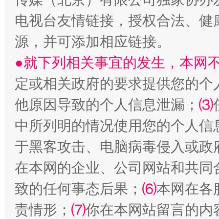
电视台友情链接，授权合法、健
生
“刷贴”乱象丛生
源，并可添加相应链接。
●就下列相关事宜的发生，本网
定或相关政府的要求提供您的个
他原因导致的个人信息泄漏；
⑶
中所列明的情况使用您的个人信
于黑客攻击、电脑病毒侵入或政
揭批美国五大"原罪"
"炒
在本网的企业、公司网站和共同
致的任何事态后果；
⑹
本网在各
责情形；
⑺
你在本网站留言的内